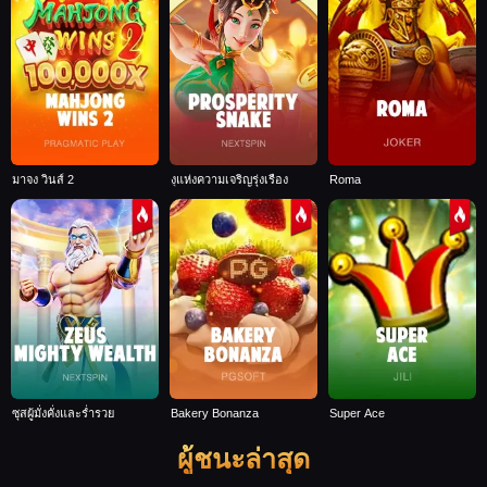
มาจง วินส์ 2
งูแห่งความเจริญรุ่งเรือง
Roma
ซุสผู้มั่งคั่งและร่ำรวย
Bakery Bonanza
Super Ace
ผู้ชนะล่าสุด