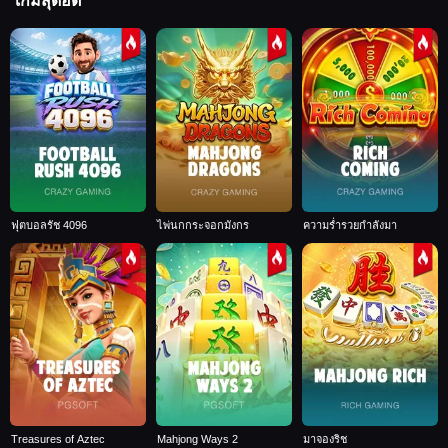
เกมสุดฮิต
ฟุตบอลรัช 4096
ไพ่นกกระจอกมังกร
ความร่ำรวยกำลังมา
Treasures of Aztec
Mahjong Ways 2
มาจองริช