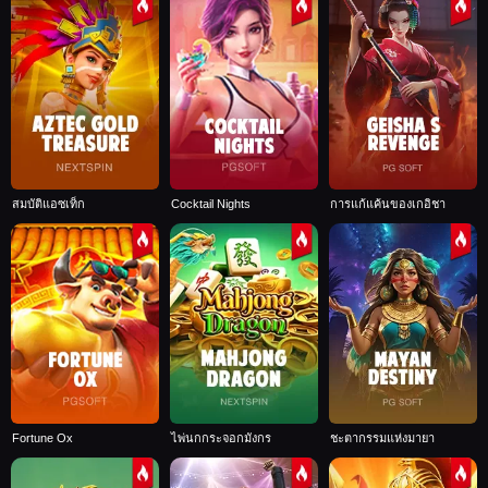
สมบัติแอซเท็ก
Cocktail Nights
การแก้แค้นของเกอิชา
Fortune Ox
ไพ่นกกระจอกมังกร
ชะตากรรมแห่งมายา