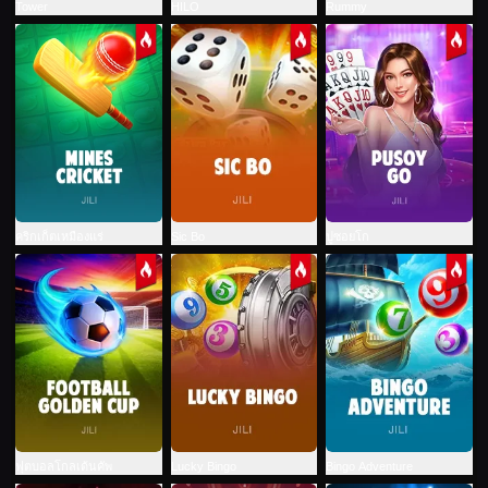
Tower
HILO
Rummy
คริกเก็ตเหมืองแร่
Sic Bo
ปูซอยโก
ฟุตบอลโกลเด้นคัพ
Lucky Bingo
Bingo Adventure