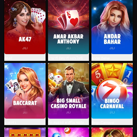
AK47
อามาร์ อัคบาร์ แอนโทนี
Andar Bahar
บาคาร่า
บิ๊ก สมอลล์ คาสิโน รอยัล
Bingo Carnaval