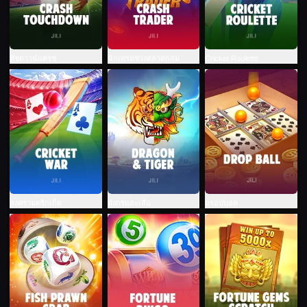
ทัชดาวน์แครช
นักเทรดช่วงตลาดถล่ม
Cricket Roulette
สงครามคริกเก็ต
มังกรและเสือ
ดรอปบอล