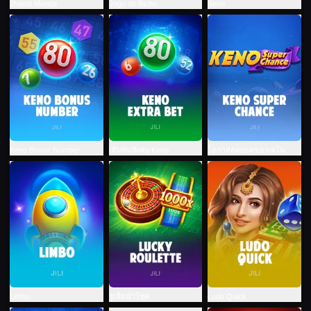
Jhandi Munda
Jogo do Bicho
Keno
Keno Bonus Number
เดิมพันพิเศษ Keno
โอกาสสุดยอดของเคโน
Limbo
รูเล็ตนำโชค
Ludo Quick