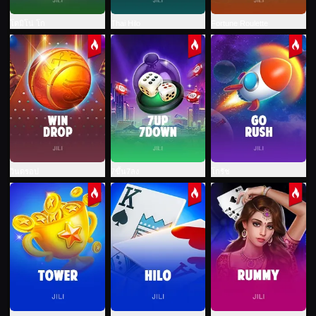
โดมิโน่ โก
Thai Hilo
Fortune Roulette
วินดรอป
7ขึ้น7ลง
โกรัช