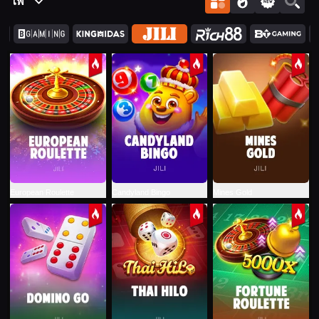
ไพ่
European Roulette
Candyland Bingo
Mines Gold