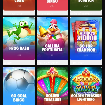
Fish Prawn Crab
Fortune Bingo
ขูดอัญมณีแห่งโชคลาภ
กบแดช
กัลลินา ฟอร์ทูนาตา
ไปเป็นแชมป์