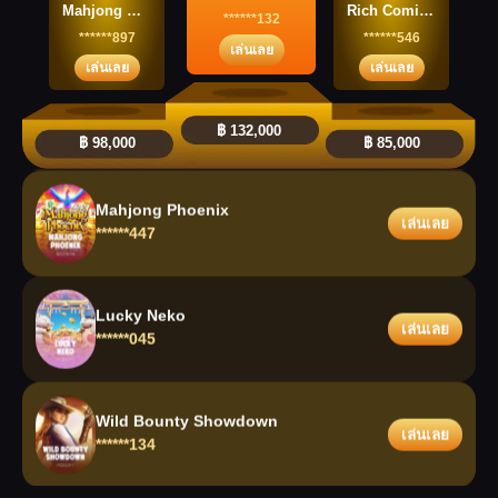
Mahjong Dragons
Rich Coming
******132
******897
******546
เล่นเลย
เล่นเลย
เล่นเลย
฿ 132,000
Mahjong Rich
฿ 98,000
฿ 85,000
เล่นเลย
******594
Mahjong Phoenix
เล่นเลย
******447
Lucky Neko
เล่นเลย
******045
Wild Bounty Showdown
เล่นเลย
******134