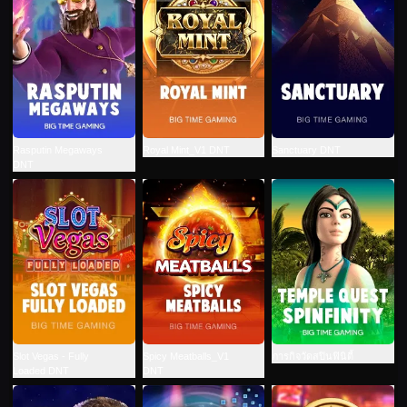
Rasputin Megaways
Royal Mint_V1 DNT
Sanctuary DNT
DNT
Slot Vegas - Fully
Spicy Meatballs_V1
ภารกิจวัดสปินฟินิตี้
Loaded DNT
DNT