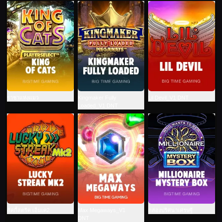
ราชาแห่งแมว
Kingmaker Fully
Lil Devil_V1 DNT
Loaded_V1 DNT
ลัคกี้สตรีค เอ็มเค2
Max Megaways_V1
กล่องปริศนาเศรษฐี
DNT