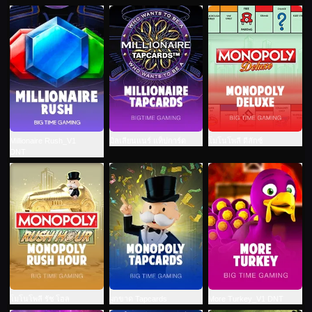
Millionaire Rush_V1
มิลเลียนแนร์ แท็ปการ์ด
โมโนโพลี ดีลักซ์
DNT
โมโนโพลี รัช โฮล
ผูกขาด Tapcards
More Turkey_V1 DNT