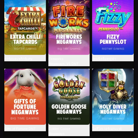
การ์ดแตะพริกพิเศษ
Fireworks
เพนนีสล็อตฟู่ฟ่า
Megaways_V1 DNT
Gifts of Fortune DNT
Golden Goose
โฮลี่ไดเวอร์เมกะเวย์
Megaways