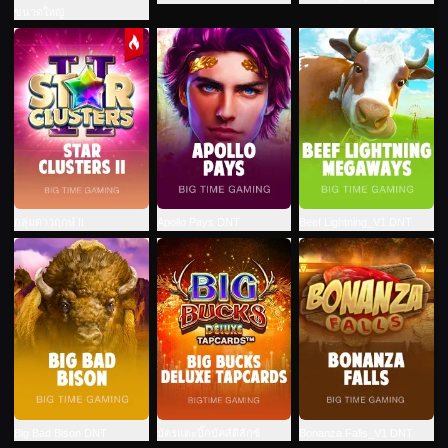
ขนาดใหญ่
กลุ่มดาวฤกษ์ II
Apollo Pays DNT
Beef Lightning_V1 DNT
Big Bad Bison DNT
บัตรแตะบิ๊กบัคส์ดีลักซ์
Bonanza Falls_V1 DNT