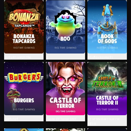
โบนันซ่า แทปการ์ด
บู้
หนังสือแห่งเทพเจ้า
เบอร์เกอร์
Castle Of Terror DNT
ปราสาทแห่งความหวาด
กลัว II