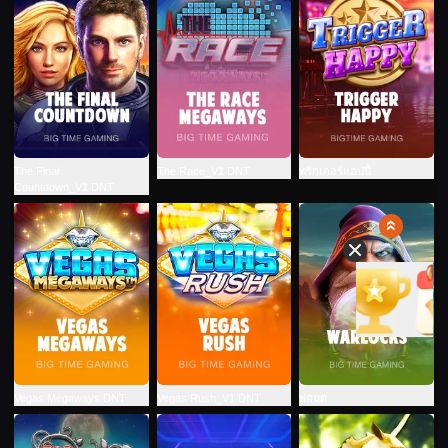
The Final
The Race_V1 DNT
ทริกเกอร์แฮปปี้
Countdown_V1 DNT
Vegas Megaways DNT
Vegas Rush_V1 DNT
พ่อมด