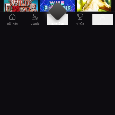
หน้าหลัก
บอกต่อ
รางวัล
โปรไฟล์
ลงทะเบียน
Wild Flower_V1 DNT
Wild Portals DNT
Wild Unicorns_V1 DNT
ผู้ชนะล่าสุด
Football Rush 4096
Mahjong Dragons
Rich Coming
******132
******897
******546
เล่นเลย